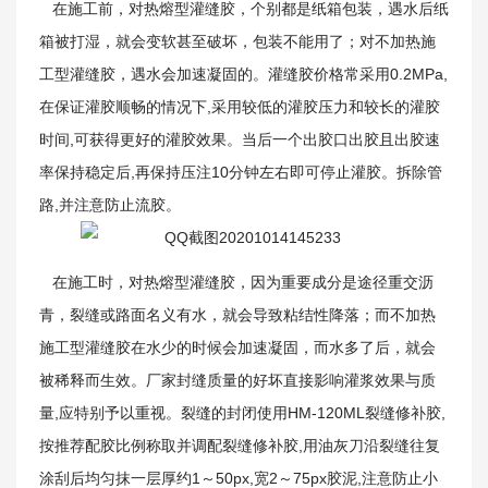
在施工前，对热熔型灌缝胶，个别都是纸箱包装，遇水后纸
箱被打湿，就会变软甚至破坏，包装不能用了；对不加热施
工型灌缝胶，遇水会加速凝固的。灌缝胶价格常采用0.2MPa,
在保证灌胶顺畅的情况下,采用较低的灌胶压力和较长的灌胶
时间,可获得更好的灌胶效果。当后一个出胶口出胶且出胶速
率保持稳定后,再保持压注10分钟左右即可停止灌胶。拆除管
新闻资讯
路,并注意防止流胶。
在施工时，对热熔型灌缝胶，因为重要成分是途径重交沥
青，裂缝或路面名义有水，就会导致粘结性降落；而不加热
施工型灌缝胶在水少的时候会加速凝固，而水多了后，就会
被稀释而生效。厂家封缝质量的好坏直接影响灌浆效果与质
量,应特别予以重视。裂缝的封闭使用HM-120ML裂缝修补胶,
按推荐配胶比例称取并调配裂缝修补胶,用油灰刀沿裂缝往复
涂刮后均匀抹一层厚约1～50px,宽2～75px胶泥,注意防止小