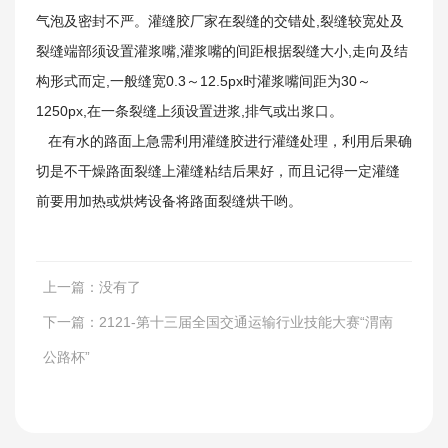
气泡及密封不严。灌缝胶厂家在裂缝的交错处,裂缝较宽处及
裂缝端部须设置灌浆嘴,灌浆嘴的间距根据裂缝大小,走向及结
构形式而定,一般缝宽0.3～12.5px时灌浆嘴间距为30～
1250px,在一条裂缝上须设置进浆,排气或出浆口。
在有水的路面上急需利用灌缝胶进行灌缝处理，利用后果确
切是不干燥路面裂缝上灌缝粘结后果好，而且记得一定灌缝
工程案例
前要用加热或烘烤设备将路面裂缝烘干哟。
上一篇：
没有了
下一篇：
2121-第十三届全国交通运输行业技能大赛“渭南
公路杯”