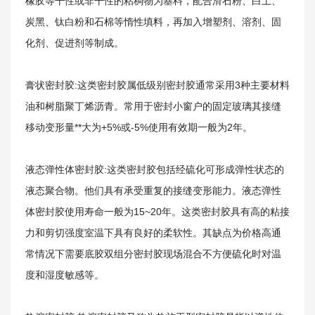
橡胶等干性或非干性的粘稠物为基料，配合滑石粉、白土、
炭黑、钛白粉和石棉等惰性填料，再加入增塑剂、溶剂、固
化剂、促进剂等制成。
膏状密封胶:这类密封胶属低级别密封胶通常采用3种主要材料
油和树脂聚丁烯沥青。常用于密封小窗户的固定玻璃其接缝
新闻资讯
移动变形量**大为+5%或-5%使用有效期一般为2年。
液态弹性体密封胶:这类密封胶包括经硫化可形成弹性状态的
液态聚合物。他们具有承受重复的接缝变形能力。液态弹性
体密封胶使用寿命一般为15~20年。这类密封胶具有高的粘接
力和剪切强度室温下具有良好的柔软性。其缺点为价格高通
常情况下需要底胶双组分密封胶现场混合不方便硫化时对温
度和湿度敏感等。