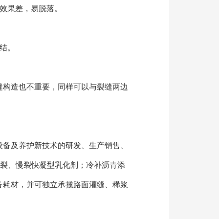
效果差，易脱落。
结。
缝构造也不重要，同样可以与裂缝两边
设备及养护新技术的研发、生产销售、
慢裂、慢裂快凝型乳化剂；冷补沥青添
工程案例
备耗材，并可独立承揽路面灌缝、稀浆