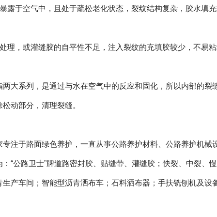
壁暴露于空气中，且处于疏松老化状态，裂纹结构复杂，胶水填充
胶处理，或灌缝胶的自平性不足，注入裂纹的充填胶较少，不易粘
脂两大系列，是通过与水在空气中的反应和固化，所以内部的裂
除松动部分，清理裂缝。
家专注于路面绿色养护，一直从事公路养护材料、公路养护机械
：“公路卫士”牌道路密封胶、贴缝带、灌缝胶；快裂、中裂、
青生产车间；智能型沥青洒布车；石料洒布器；手扶铣刨机及设