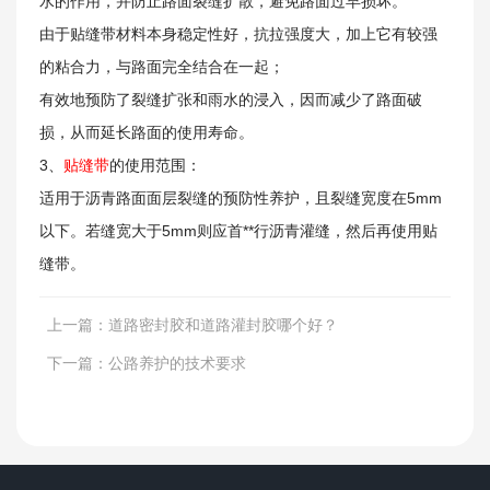
水的作用，并防止路面裂缝扩散，避免路面过早损坏。
由于贴缝带材料本身稳定性好，抗拉强度大，加上它有较强
的粘合力，与路面完全结合在一起；
有效地预防了裂缝扩张和雨水的浸入，因而减少了路面破
损，从而延长路面的使用寿命。
3、
贴缝带
的使用范围：
适用于沥青路面面层裂缝的预防性养护，且裂缝宽度在5mm
以下。若缝宽大于5mm则应首**行沥青灌缝，然后再使用贴
缝带。
上一篇：
道路密封胶和道路灌封胶哪个好？
下一篇：
公路养护的技术要求
工程案例