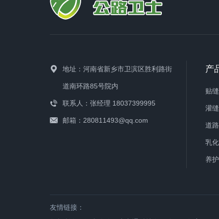
产
地址：河南省新乡市卫滨区胜利路街
道南环路85号院内
贴
联系人：张经理 18037399995
灌
邮箱：280811493@qq.com
道
乳
养
友情链接：