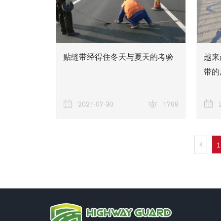
贴缝带经得住冬天与夏天的考验
越来
带的
2021-07-30
1769
1