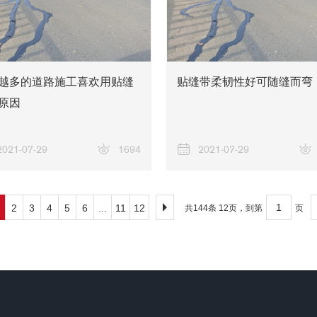
越多的道路施工喜欢用贴缝
贴缝带柔韧性好可随缝而弯
原因
2021-07-29
1694
2021-07-29
2
3
4
5
6
...
11
12
共144条 12页，到第
页