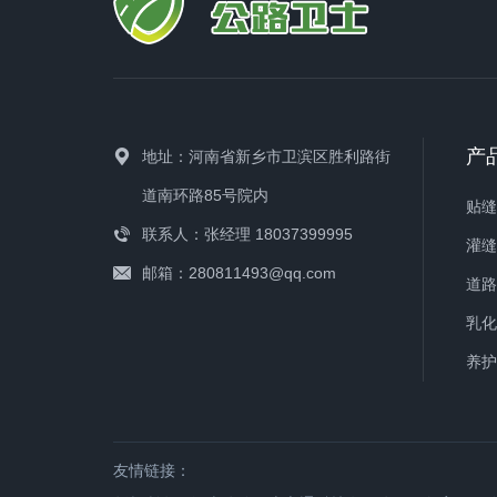
产
地址：河南省新乡市卫滨区胜利路街
道南环路85号院内
贴
联系人：张经理 18037399995
灌
邮箱：280811493@qq.com
道
乳
养
友情链接：