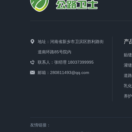
产
地址：河南省新乡市卫滨区胜利路街
道南环路85号院内
贴
联系人：张经理 18037399995
灌
邮箱：280811493@qq.com
道
乳
养
友情链接：